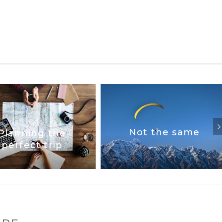
Not the same
Planning the
perfect trip