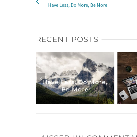
Have Less, Do More, Be More
RECENT POSTS
atest
travel
Have Less, Do More,
Be More