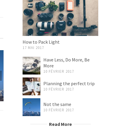
How to Pack Light
17 MAI 2017
Have Less, Do More, Be
More
10 FÉVRIER 2017
Finding the best
Alone and 
Planning the perfect trip
coffee
about 
10 FÉVRIER 2017
Not the same
10 FÉVRIER 2017
Read More