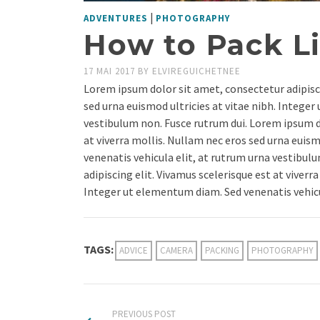
|
ADVENTURES
PHOTOGRAPHY
How to Pack L
17 MAI 2017
BY
ELVIREGUICHETNEE
Lorem ipsum dolor sit amet, consectetur adipisci
sed urna euismod ultricies at vitae nibh. Intege
vestibulum non. Fusce rutrum dui. Lorem ipsum do
at viverra mollis. Nullam nec eros sed urna euis
venenatis vehicula elit, at rutrum urna vestibu
adipiscing elit. Vivamus scelerisque est at viverr
Integer ut elementum diam. Sed venenatis vehicu
TAGS:
ADVICE
CAMERA
PACKING
PHOTOGRAPHY
PREVIOUS POST